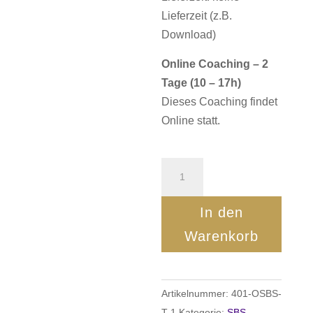
Lieferzeit (z.B.
Download)
Online Coaching – 2
Tage (10 – 17h)
Dieses Coaching findet
Online statt.
SBS
Train
the
In den
Trainer
Warenkorb
-
Was
zeichnet
Artikelnummer:
401-OSBS-
einen
T-1
Kategorie:
SBS