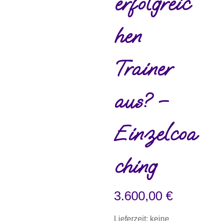
erfolgreic
hen
Trainer
aus? –
Einzelcoa
ching
3.600,00
€
Lieferzeit: keine