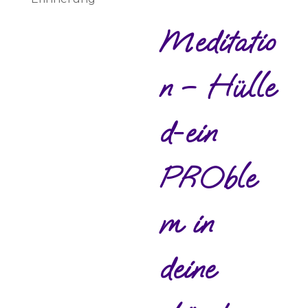
Meditatio
n – Hülle
d-ein
PROble
m in
deine