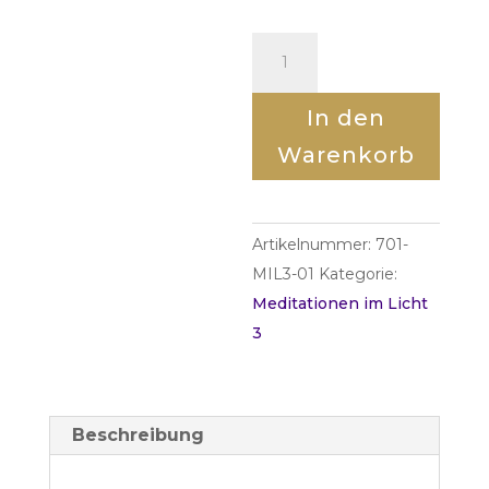
Meditation
-
Hülle
In den
d-
Warenkorb
ein
PROblem
in
Artikelnummer:
701-
deine
MIL3-01
Kategorie:
shönste
Meditationen im Licht
Erinnerung
3
[Digital]
Menge
Beschreibung