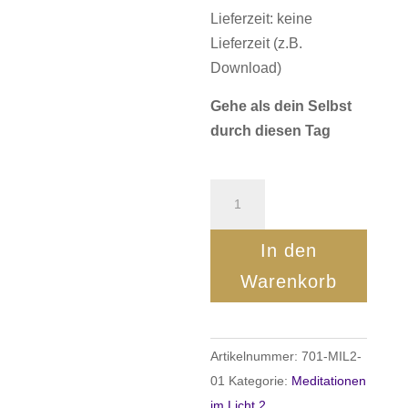
Lieferzeit: keine
Lieferzeit (z.B.
Download)
Gehe als dein Selbst
durch diesen Tag
Meditation
-
Gehe
In den
als
Warenkorb
dein
Selbst
durch
Artikelnummer:
701-MIL2-
diesen
01
Kategorie:
Meditationen
Tag
im Licht 2