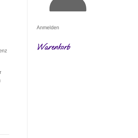
Anmelden
Warenkorb
renz
r
u