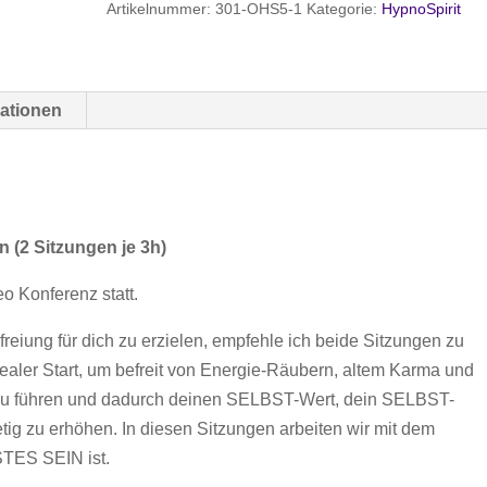
Artikelnummer:
301-OHS5-1
Kategorie:
HypnoSpirit
bei
Christiana
Menge
mationen
en
(2 Sitzungen je 3h)
eo Konferenz statt.
eiung für dich zu erzielen, empfehle ich beide Sitzungen zu
dealer Start, um befreit von Energie-Räubern, altem Karma und
 zu führen und dadurch deinen SELBST-Wert, dein SELBST-
g zu erhöhen. In diesen Sitzungen arbeiten wir mit dem
ES SEIN ist.