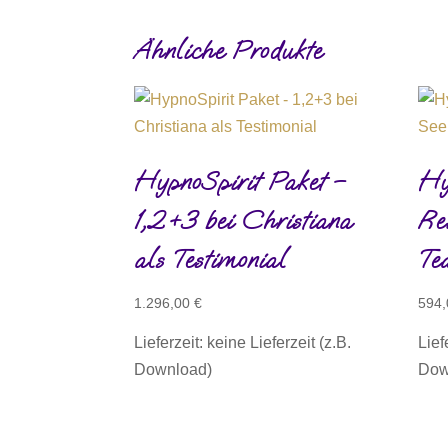
Ähnliche Produkte
HypnoSpirit Paket –
Hy
1,2+3 bei Christiana
Re
als Testimonial
Te
1.296,00
€
594
Lieferzeit: keine Lieferzeit (z.B.
Lief
Download)
Dow