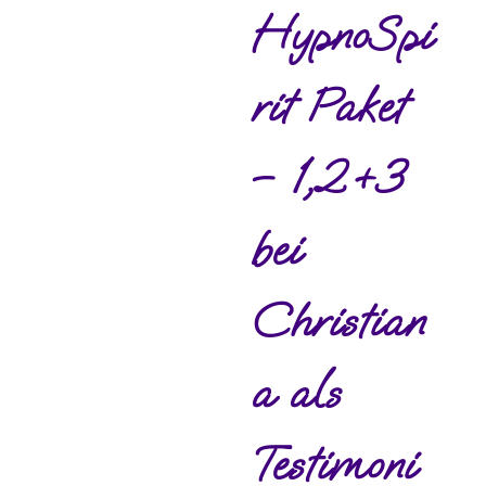
HypnoSpi
rit Paket
– 1,2+3
bei
Christian
a als
Testimoni