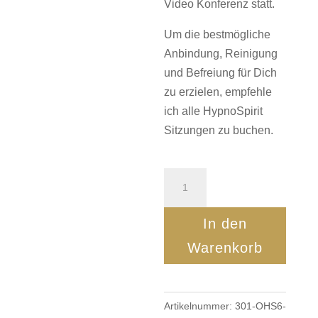
Video Konferenz statt.
Um die bestmögliche
Anbindung, Reinigung
und Befreiung für Dich
zu erzielen, empfehle
ich alle HypnoSpirit
Sitzungen zu buchen.
HypnoSpirit
Paket
-
In den
1,2+3
Warenkorb
bei
Christiana
als
Artikelnummer:
301-OHS6-
Testimonial