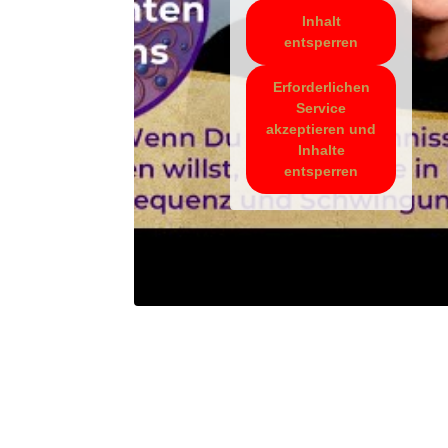
Inhalt
entsperren
Erforderlichen
Service
akzeptieren und
Inhalte
entsperren