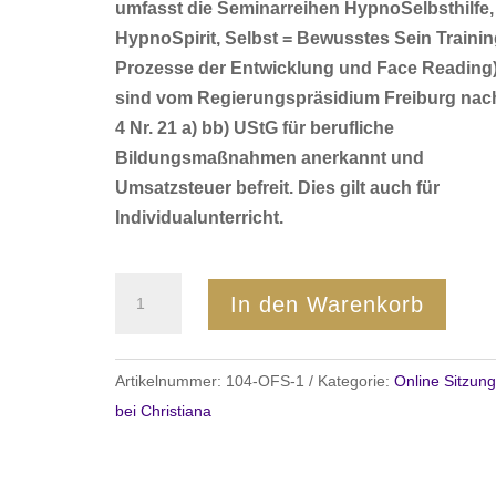
umfasst die Seminarreihen HypnoSelbsthilfe,
HypnoSpirit, Selbst = Bewusstes Sein Trainin
Prozesse der Entwicklung und Face Reading
sind vom Regierungspräsidium Freiburg nac
4 Nr. 21 a) bb) UStG für berufliche
Bildungsmaßnahmen anerkannt und
Umsatzsteuer befreit. Dies gilt auch für
Individualunterricht.
Folgesitzung
In den Warenkorb
-
Online
Sitzung
Artikelnummer:
104-OFS-1
Kategorie:
Online Sitzun
bei
bei Christiana
Christiana
Schweizer