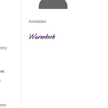
Anmelden
Warenkorb
renz
ar.
r
nnen