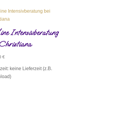
Menge
ine Intensivberatung
 Christiana
0
€
zeit: keine Lieferzeit (z.B.
load)