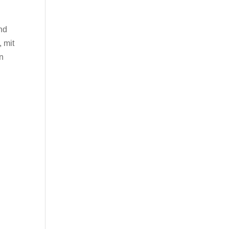
nd
 mit
n