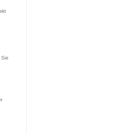
ekt
 Sie
er