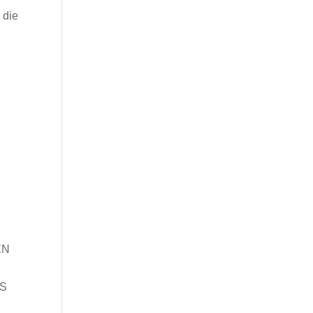
 die
EN
ES