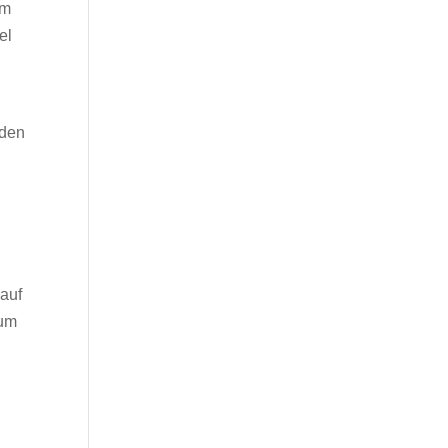
em
el
nden
 auf
 um