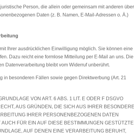
er juristische Person, die allein oder gemeinsam mit anderen über
rsonenbezogenen Daten (z. B. Namen, E-Mail-Adressen o. Ä.)
arbeitung
it Ihrer ausdrücklichen Einwilligung möglich. Sie können eine
rufen. Dazu reicht eine formlose Mitteilung per E-Mail an uns. Die
en Datenverarbeitung bleibt vom Widerruf unberührt.
 in besonderen Fällen sowie gegen Direktwerbung (Art. 21
UNDLAGE VON ART. 6 ABS. 1 LIT. E ODER F DSGVO
RECHT, AUS GRÜNDEN, DIE SICH AUS IHRER BESONDER
RARBEITUNG IHRER PERSONENBEZOGENEN DATEN
T AUCH FÜR EIN AUF DIESE BESTIMMUNGEN GESTÜTZT
RUNDLAGE, AUF DENEN EINE VERARBEITUNG BERUHT,