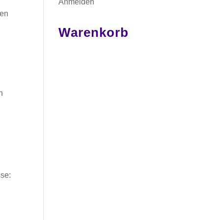
Anmelden
men
Warenkorb
n
sse: