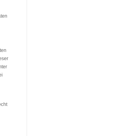
aten
ten
eser
nter
ei
echt