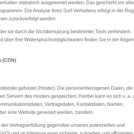
rhalten statistisch ausgewertet werden. Das geschieht vor all
grammen. Die Analyse Ihres Surf-Verhaltens erfolgt in der Reg
nen zurückverfolgt werden.
er sie durch die Nichtbenutzung bestimmter Tools verhindern.
und über Ihre Widerspruchsmöglichkeiten finden Sie in der folge
s (CDN)
stleister gehostet (Hoster). Die personenbezogenen Daten, die
en Servern des Hosters gespeichert. Hierbei kann es sich v. a.
ommunikationsdaten, Vertragsdaten, Kontaktdaten, Namen,
ber eine Website generiert werden, handeln.
 der Vertragserfüllung gegenüber unseren potenziellen und
GVO) und im Interesse einer sicheren, schnellen und effizienten